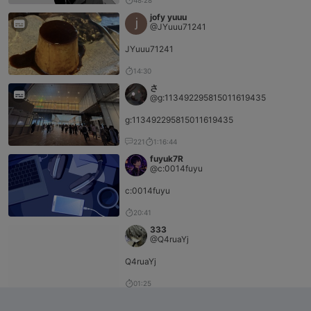
48:28
jofy yuuu
@JYuuu71241
JYuuu71241
14:30
さ
@g:113492295815011619435
g:113492295815011619435
221
1:16:44
fuyuk7R
@c:0014fuyu
c:0014fuyu
20:41
333
@Q4ruaYj
Q4ruaYj
01:25