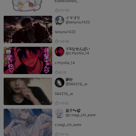
kodokunosio_
2:57:05
イマゴリ
@taisyou1422
taisyou1422
1:52:56
ドSなせんぱい
@c:HyoGa_14
c:HyoGa_14
40:32
夢叶
@564219__w
564219__w
1:10:03
凪千🐾🎧
@c:nagi_chi_asmr
c:nagi_chi_asmr
1:01:14