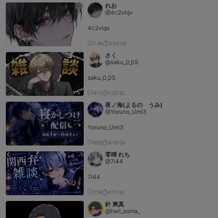
れお
@4c2vlqv
4c2vlqv
1.4k
3:54:58
さく
@saku_0_05
saku_0_05
417
1:33:32
夜ノ海(よるの うみ)
@Yoruno_Umi3
Yoruno_Umi3
659
4:10:06
零嘩 れち
@7i44
7i44
716
4:11:43
針 爽真
@hari_soma_