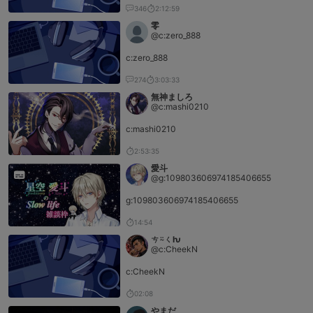
346
2:12:59
零
@c:zero_888
c:zero_888
274
3:03:33
無神ましろ
@c:mashi0210
c:mashi0210
2:53:35
愛斗
@g:109803606974185406655
g:109803606974185406655
14:54
ㄘ⍨ㄑƕ
@c:CheekN
c:CheekN
02:08
やまだ