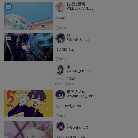
おばた最高
@LLLL7777LLL
obata
32:48
亞
@DIARIS_tsg
DIARIS_tsg
08:46
翠️
@c:aki_11998
c:aki_11998
313
3:32:58
粛正サブ丸
@syukusei_kana
syukusei_kana
28:27
。
@GenkunJC
GenkunJC's Live