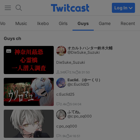
Log In
Vo
Music
Ikebo
Girls
Guys
Game
Recent
Guys ch
オカルトハンター鈴木大輔
@DieSuke_Suzuki
DieSuke_Suzuki
349
2.1k
6:31:50
Euclid.（ゆーくり）
@c:Euclid25
c:Euclid25
2.4k
5:04:04
ふてね。
@c:po_oq000
c:po_oq000
1.9k
4:16:51