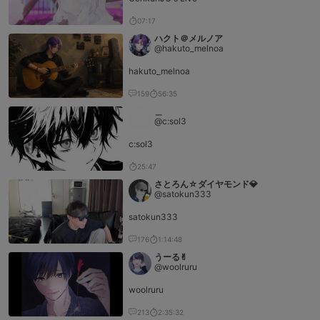
07:17
ハクト＠メルノア
@hakuto_melnoa
hakuto_melnoa
159
56:35
＿
@c:sol3
c:sol3
25:47
さとろん☆ダイヤモンド💎
@satokun333
satokun333
176
1:14:48
うーる︎︎✌︎
@woolruru
woolruru
213
2:35:32