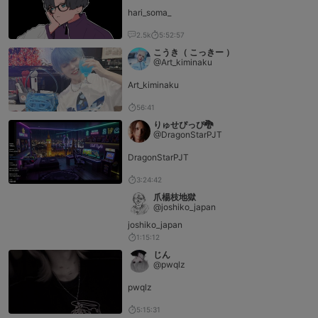
hari_soma_
2.5k
5:52:57
こうき（ こっきー ）
@Art_kiminaku
Art_kiminaku
56:41
りゅせぴっぴ‎🐉
@DragonStarPJT
DragonStarPJT
3:24:42
爪楊枝地獄
@joshiko_japan
joshiko_japan
1:15:12
じん
@pwqlz
pwqlz
5:15:31