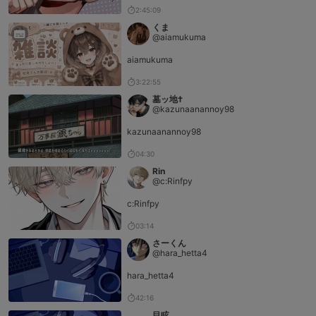
2:45:09
くま
@aiamukuma
aiamukuma
3:22:55
墓ッ地†
@kazunaanannoy98
kazunaanannoy98
04:30
Rin
@c:Rinfpy
c:Rinfpy
03:14
さーくん
@hara_hetta4
hara_hetta4
42:16
目眩