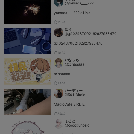
@yamada____222
yamada____222's Live
12:44
ゆう
@g:102437002162927983470
g:102437002162927983470
10:34
いなっち
@c:inaaaaa
c:inaaaaa
23:14
バーディー
@501_Birdie
MagicCafe BIRDIE
55:42
そると
@kodokunosio_