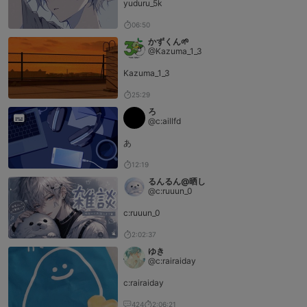
yuduru_5k
06:50
かずくん🌱
@Kazuma_1_3
Kazuma_1_3
25:29
ろ
@c:aillfd
あ
12:19
るんるん@晒し
@c:ruuun_0
c:ruuun_0
2:02:37
ゆき
@c:rairaiday
c:rairaiday
424
2:06:21