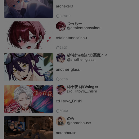
archexel0
3:39:19
つっちー
@c:talentonosainou
c:talentonosainou
21:37
砂時計@笑い方悪魔＾＾
@another_glass_
another_glass_
06:16
緋十夜 縁/Vsinger
@c:Hitoyo_Enishi
c:Hitoyo_Enishi
59:03
のら
@noraohouse
noraohouse