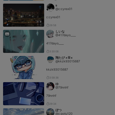
s
@c:cyrex01
c:cyrex01
26:58
しいな
@417dayo____
417dayo____
3:30:08
翔たぴ ×🐰×
@kkzk93015687
kkzk93015687
3:58:36
ゆ
@79nnhf
79nnhf
29:34
ぽつ
@c:potu120