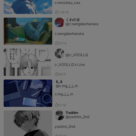
c:renzatsu_cas
1:25:19
くわのき
@c:sangdaoharuka
c:sangdaoharuka
03:14
⠀
@c:_VOOLLQ
c:_VOOLLQ's Live
00:31
&_&
@c:mg_j_j_m
c:mg_j_j_m
51:16
𝐘𝐚𝐬𝐡𝐢𝐫𝐨
@yashiro_2nd
yashiro_2nd