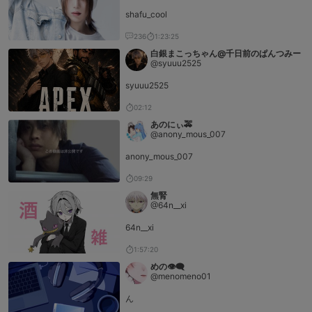
shafu_cool
236
1:23:25
白銀まこっちゃん@千日前のぱんつみー
@syuuu2525
syuuu2525
02:12
あのにぃ🚕
@anony_mous_007
anony_mous_007
09:29
無腎
@64n__xi
64n__xi
1:57:20
めの👁️‍🗨️
@menomeno01
ん