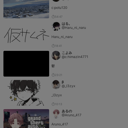
c:potu120
54:47
はる。
@Haru_ni_naru
Haru_ni_naru
18:41
こよみ
@c:himazin4771
鬱
23:21
β
@_l3zyx
_l3zyx
10:13
あるの
@Aruno_417
Aruno_417