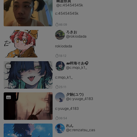
幽霊部員
@c:45454545k
c:45454545k
46:09
ろきお
@rokiodada
rokiodada
18:12
🐋‪‪梓海そあ🎧
@c:mqo_k1_
c:mqo_k1_
25:11
夕餉(ユウ)
@c:yuuge_4183
c:yuuge_4183
06:54
れん
@c:renzatsu_cas