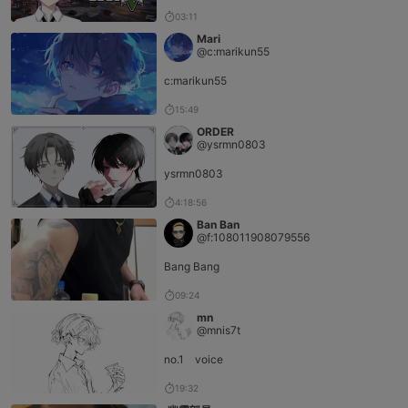
03:11
Mari
@c:marikun55
c:marikun55
15:49
ORDER
@ysrmn0803
ysrmn0803
4:18:56
Ban Ban
@f:108011908079556
Bang Bang
09:24
mn
@mnis7t
no.1 voice
19:32