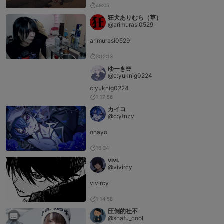
49:05
狂犬ありむら（草）
@arimurasi0529
arimurasi0529
3:12:13
ゆーき☃️
@c:yuknig0224
c:yuknig0224
1:17:56
カイコ
@c:ytnzv
ohayo
16:34
vivi.
@vivircy
vivircy
1:14:58
圧倒的社不
@shafu_cool