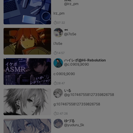
@lrz_pm
lrz_pm
07:32
🦈
@i7o5e
i7o5e
14:57
ハイレボ@Hi-Rebolution
@c:0909_9090
c:0909_9090
28:47
いる
@g:107467558127359826758
g:107467558127359826758
2:47:26
ゆづる
@yuduru_5k