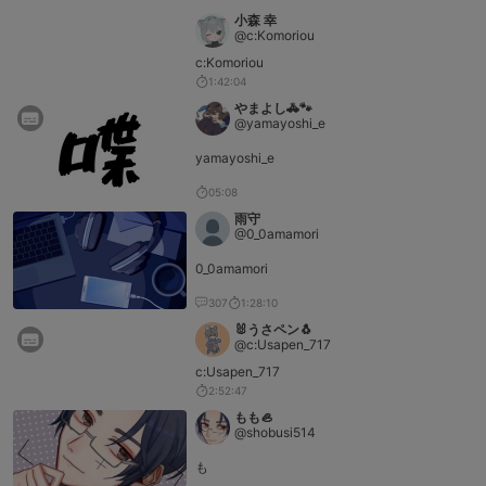
小森 幸
@c:Komoriou
c:Komoriou
1:42:04
やまよし🚓🐾
@yamayoshi_e
yamayoshi_e
05:08
雨守
@0_0amamori
0_0amamori
307
1:28:10
🐰うさペン🐧
@c:Usapen_717
c:Usapen_717
2:52:47
もも🦪
@shobusi514
も