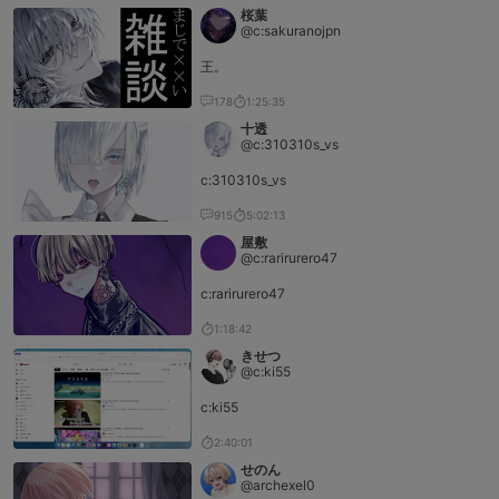
桜葉
@c:sakuranojpn
王。
178
1:25:35
十透
@c:310310s_vs
c:310310s_vs
915
5:02:13
屋敷
@c:rarirurero47
c:rarirurero47
1:18:42
きせつ
@c:ki55
c:ki55
2:40:01
せのん
@archexel0